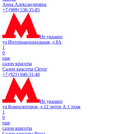
Анна Александровна
+7 (988) 538-35-85
Не указано
ул Интернациональная, д 8А
1
0
еще
салон красоты
Салон красоты Clever
+7 (921) 940-31-40
Не указано
ул Композиторов, д 12 литер А 1 этаж
1
0
еще
салон красоты
Салон красоты Proza