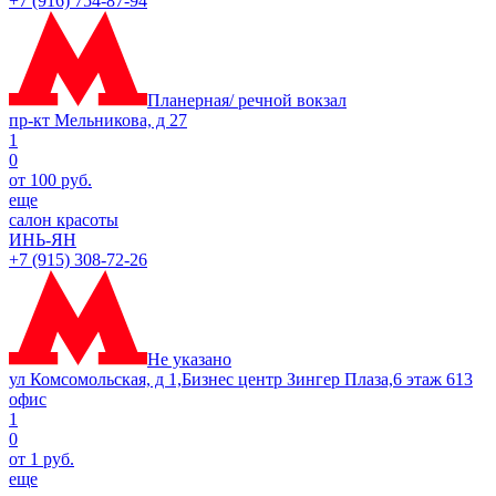
+7 (916) 754-87-94
Планерная/ речной вокзал
пр-кт Мельникова, д 27
1
0
от 100 руб.
еще
салон красоты
ИНЬ-ЯН
+7 (915) 308-72-26
Не указано
ул Комсомольская, д 1,Бизнес центр Зингер Плаза,6 этаж 613
офис
1
0
от 1 руб.
еще