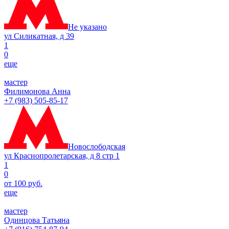
Не указано
ул Силикатная, д 39
1
0
еще
мастер
Филимонова Анна
+7 (983) 505-85-17
Новослободская
ул Краснопролетарская, д 8 стр 1
1
0
от 100 руб.
еще
мастер
Одинцова Татьяна